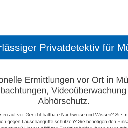
rlässiger Privatdetektiv für 
onelle Ermittlungen vor Ort in M
bachtungen, Video­­überwachung
Abhörschutz.
esen auf vor Gericht haltbare Nachweise und Wissen? Sie m
sich gegen Lauschangriffe schützen? Sie benötigen den Eins