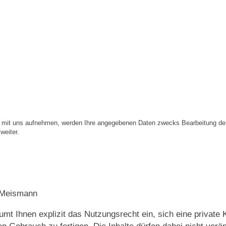
t mit uns aufnehmen, werden Ihre angegebenen Daten zwecks Bearbeitung der 
weiter.
n Meismann
mt Ihnen explizit das Nutzungsrecht ein, sich eine private K
en Gebrauch zu fertigen. Die Inhalte dürfen dabei nicht ver