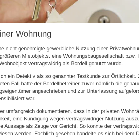
einer Wohnung
ine nicht genehmigte gewerbliche Nutzung einer Privatwohn
 größeren Mietobjekts, eine Wohnungsbaugesellschaft bzw. I
ohnobjekt vertragswidrig als Bordell genutzt wurde.
 ein Detektiv als so genannter Testkunde zur Örtlichkeit. Z
eten Fall hatte der Bordellbetreiber zuvor nämlich die gena
ngseigentümer angeschrieben und zur Unterlassung aufgefor
sibilisiert war.
er umfangreich dokumentieren, dass in der privaten Wohnrä
hkeit, eine Kündigung wegen vertragswidriger Nutzung ausz
ne Aussage als Zeuge vor Gericht. So konnte der vertragswi
wiesen werden. Fachlich gesehen handelte es sich bei dem D