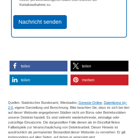
Kontaktaufnahme zu.
Nachricht senden
teilen
teilen
teilen
merken
Quellen: Statistisches Bundesamt, Wiesbaden,
Genesis-Online
,
Datenlizenz by-
2-0
, eigene Darstellung und Berechnung. Bitte beachten Sie, dass es sich bei den
auf dieser Webseite angegebenen Städten nicht um Büros oder Betriebsstätten
unserer Detektei handelt. Es sind vielmehr wiederkehrende, einmalige oder
zukünftige Einsatzorte. Die dargestellten Fälle dienen als im Einzelfall fiktive
Fallbeispiele zur Veranschaulichung von Detektivarbeit. Dieser Hinweis ist
ausdrücklich als permanenter Bestandteil dieser Webseite zu verstehen. Er gilt
insbesondere auf allen Seiten, auf denen er angezeigt wird.