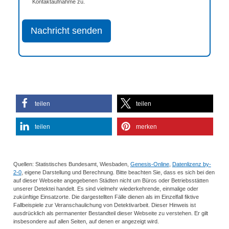
Kontaktaufnahme zu.
Nachricht senden
teilen
teilen
teilen
merken
Quellen: Statistisches Bundesamt, Wiesbaden,
Genesis-Online
,
Datenlizenz by-
2-0
, eigene Darstellung und Berechnung. Bitte beachten Sie, dass es sich bei den
auf dieser Webseite angegebenen Städten nicht um Büros oder Betriebsstätten
unserer Detektei handelt. Es sind vielmehr wiederkehrende, einmalige oder
zukünftige Einsatzorte. Die dargestellten Fälle dienen als im Einzelfall fiktive
Fallbeispiele zur Veranschaulichung von Detektivarbeit. Dieser Hinweis ist
ausdrücklich als permanenter Bestandteil dieser Webseite zu verstehen. Er gilt
insbesondere auf allen Seiten, auf denen er angezeigt wird.