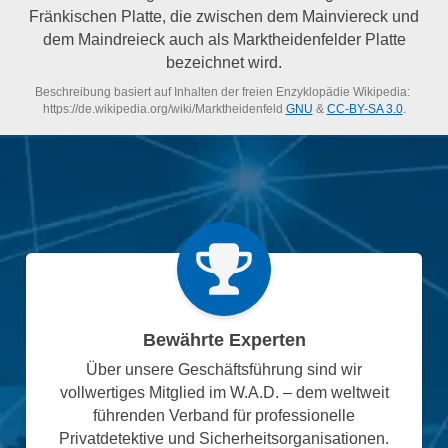
Fränkischen Platte, die zwischen dem Mainviereck und
dem Maindreieck auch als Marktheidenfelder Platte
bezeichnet wird.
Beschreibung basiert auf Inhalten der freien Enzyklopädie Wikipedia:
https://de.wikipedia.org/wiki/Marktheidenfeld
GNU
&
CC-BY-SA 3.0
.
Bewährte Experten
Über unsere Geschäftsführung sind wir
vollwertiges Mitglied im W.A.D. – dem weltweit
führenden Verband für professionelle
Privatdetektive und Sicherheitsorganisationen.