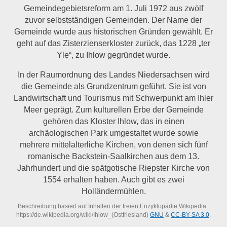
Gemeindegebietsreform am 1. Juli 1972 aus zwölf
zuvor selbstständigen Gemeinden. Der Name der
Gemeinde wurde aus historischen Gründen gewählt. Er
geht auf das Zisterzienserkloster zurück, das 1228 „ter
Yle“, zu Ihlow gegründet wurde.
In der Raumordnung des Landes Niedersachsen wird
die Gemeinde als Grundzentrum geführt. Sie ist von
Landwirtschaft und Tourismus mit Schwerpunkt am Ihler
Meer geprägt. Zum kulturellen Erbe der Gemeinde
gehören das Kloster Ihlow, das in einen
archäologischen Park umgestaltet wurde sowie
mehrere mittelalterliche Kirchen, von denen sich fünf
romanische Backstein-Saalkirchen aus dem 13.
Jahrhundert und die spätgotische Riepster Kirche von
1554 erhalten haben. Auch gibt es zwei
Holländermühlen.
Beschreibung basiert auf Inhalten der freien Enzyklopädie Wikipedia:
https://de.wikipedia.org/wiki/Ihlow_(Ostfriesland)
GNU
&
CC-BY-SA 3.0
.