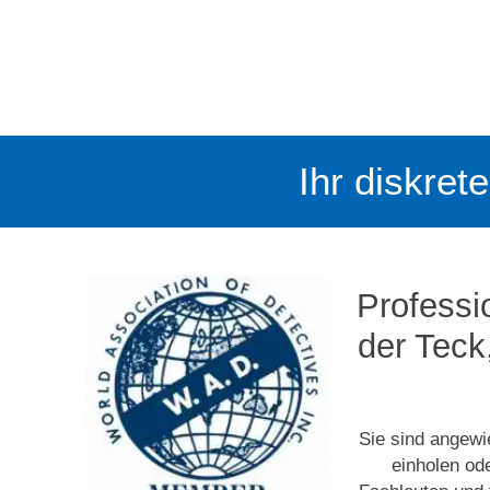
Ihr diskret
Professi
der Teck
Sie sind angewi
einholen od