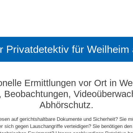
er Privatdetektiv für Weilheim
onelle Ermittlungen vor Ort in We
, Beobachtungen, Video­­überwa
Abhörschutz.
esen auf gerichtshaltbare Dokumente und Sicherheit? Sie 
er sich gegen Lauschangriffe verteidigen? Sie benötigen den