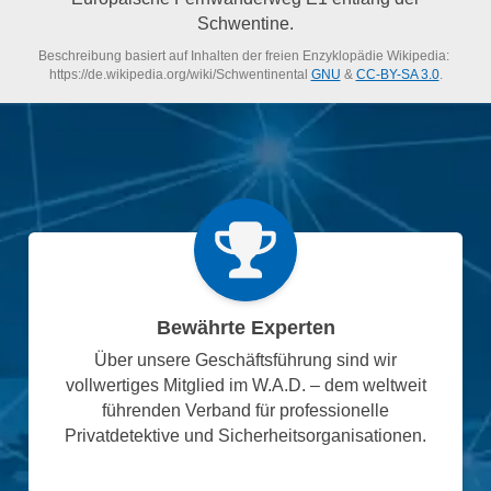
Schwentine.
Beschreibung basiert auf Inhalten der freien Enzyklopädie Wikipedia:
https://de.wikipedia.org/wiki/Schwentinental
GNU
&
CC-BY-SA 3.0
.
Bewährte Experten
Über unsere Geschäftsführung sind wir
vollwertiges Mitglied im W.A.D. – dem weltweit
führenden Verband für professionelle
Privatdetektive und Sicherheitsorganisationen.