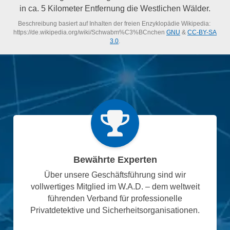
in ca. 5 Kilometer Entfernung die Westlichen Wälder.
Beschreibung basiert auf Inhalten der freien Enzyklopädie Wikipedia:
https://de.wikipedia.org/wiki/Schwabm%C3%BCnchen
GNU
&
CC-BY-SA
3.0
.
Bewährte Experten
Über unsere Geschäftsführung sind wir
vollwertiges Mitglied im W.A.D. – dem weltweit
führenden Verband für professionelle
Privatdetektive und Sicherheitsorganisationen.