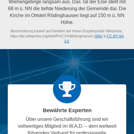
Wiehengebirge langsam aus. Das Tal der Else stellt mit
68 m ü. NN die tiefste Niederung der Gemeinde dar. Die
Kirche im Ortsteil Rödinghausen liegt auf 150 m ü. NN
Höhe.
Beschreibung basiert auf Inhalten der freien Enzyklopädie Wikipedia:
https://de.wikipedia.org/wiki/R%C3%B6dinghausen
GNU
&
CC-BY-SA
3.0
.
Bewährte Experten
Über unsere Geschäftsführung sind wir
vollwertiges Mitglied im W.A.D. – dem weltweit
führenden Verband für professionelle