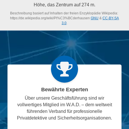
Höhe, das Zentrum auf 274 m.
Beschreibung basiert auf Inhalten der freien Enzyklopädie Wikipedia:
https://de.wikipedia.org/wiki/Pl%C3%BCderhausen
GNU
&
CC-BY-SA
3.0
.
Bewährte Experten
Über unsere Geschäftsführung sind wir
vollwertiges Mitglied im W.A.D. – dem weltweit
führenden Verband für professionelle
Privatdetektive und Sicherheitsorganisationen.