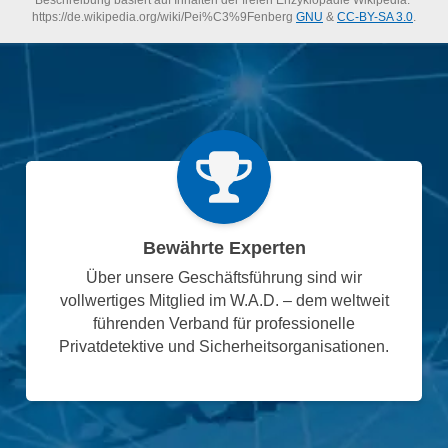
Beschreibung basiert auf Inhalten der freien Enzyklopädie Wikipedia:
https://de.wikipedia.org/wiki/Pei%C3%9Fenberg
GNU
&
CC-BY-SA 3.0
.
Bewährte Experten
Über unsere Geschäftsführung sind wir
vollwertiges Mitglied im W.A.D. – dem weltweit
führenden Verband für professionelle
Privatdetektive und Sicherheitsorganisationen.