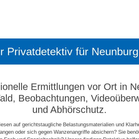
er Privatdetektiv für Neunbu
ionelle Ermittlungen vor Ort in 
ld, Beobachtungen, Video­­übe
und Abhörschutz.
iesen auf gerichtstaugliche Belastungsmaterialien und Klarh
langen oder sich gegen Wanzenangriffe absichern? Sie benö