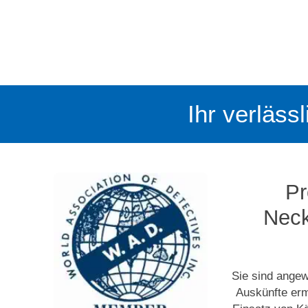
Ihr verläss
Pr
Neck
Sie sind ange
Auskünfte erm