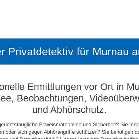
r Privatdetektiv für Murnau 
onelle Ermittlungen vor Ort in 
see, Beobachtungen, Video­­übe
und Abhörschutz.
gerichtstaugliche Beweismaterialien und Sicherheit? Sie mö
sen oder sich gegen Abhörangriffe schützen? Sie benötigen d