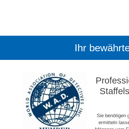
Ihr bewährte
Professi
Staffel
Sie benötigen 
ermitteln las