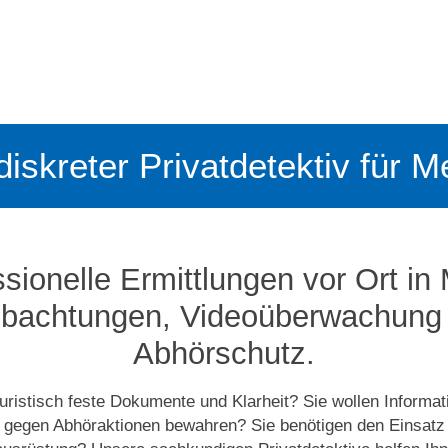
 diskreter Privatdetektiv für M
sionelle Ermittlungen vor Ort in
bachtungen, Video­­überwachung
Abhörschutz.
uristisch feste Dokumente und Klarheit? Sie wollen Informat
h gegen Abhöraktionen bewahren? Sie benötigen den Einsatz 