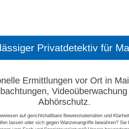
lässiger Privatdetektiv für M
nelle Ermittlungen vor Ort in Ma
bachtungen, Video­­überwachung
Abhörschutz.
ewiesen auf gerichtshaltbare Beweismaterialien und Klarhei
üfen lassen oder sich gegen Wanzenangriffe bewahren? Sie 