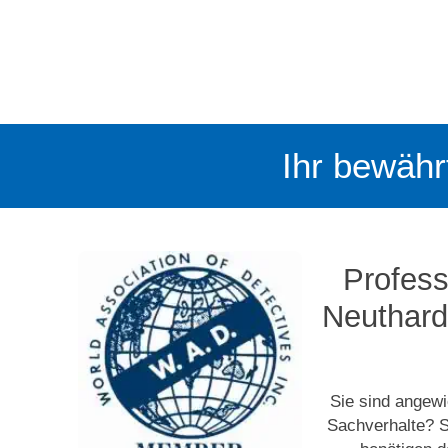
Ihr bewähr
Profess
Neuthard
Sie sind angewi
Sachverhalte? S