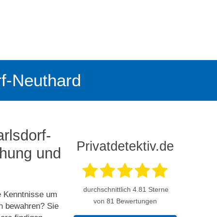
rf-Neuthard
rlsdorf-
Privatdetektiv.de
chung und
durchschnittlich
4.81
Sterne
re Kenntnisse um
von 81 Bewertungen
en bewahren? Sie