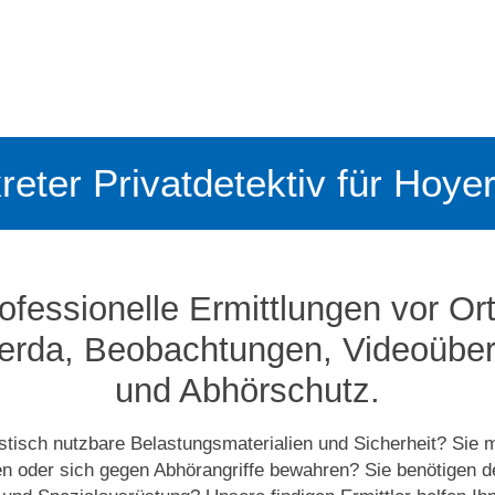
kreter Privatdetektiv für Hoy
ofessionelle Ermittlungen vor Ort
rda, Beobachtungen, Video­­üb
und Abhörschutz.
istisch nutzbare Belastungsmaterialien und Sicherheit? Sie
sen oder sich gegen Abhörangriffe bewahren? Sie benötigen d