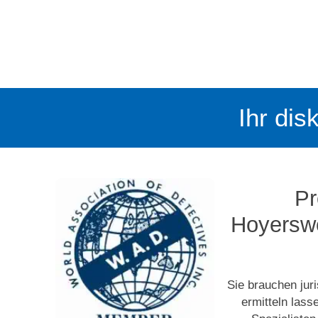
Ihr dis
Pr
Hoyerswe
Sie brauchen jur
ermitteln las