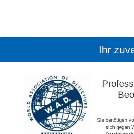
Ihr zuv
Profess
Beo
Sie benötigen vo
sich gegen 