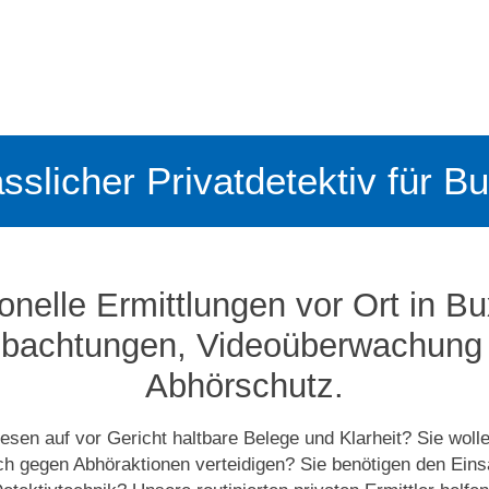
ässlicher Privatdetektiv für 
onelle Ermittlungen vor Ort in B
bachtungen, Video­­überwachung
Abhörschutz.
esen auf vor Gericht haltbare Belege und Klarheit? Sie woll
ich gegen Abhöraktionen verteidigen? Sie benötigen den Ein