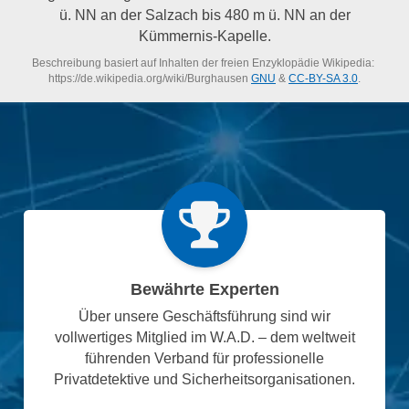
ü. NN an der Salzach bis 480 m ü. NN an der
Kümmernis-Kapelle.
Beschreibung basiert auf Inhalten der freien Enzyklopädie Wikipedia:
https://de.wikipedia.org/wiki/Burghausen
GNU
&
CC-BY-SA 3.0
.
Bewährte Experten
Über unsere Geschäftsführung sind wir
vollwertiges Mitglied im W.A.D. – dem weltweit
führenden Verband für professionelle
Privatdetektive und Sicherheitsorganisationen.