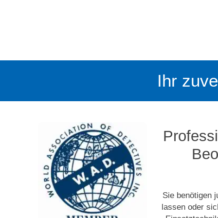
Ihr zuve
Professi
Beo
Sie benötigen j
lassen oder si