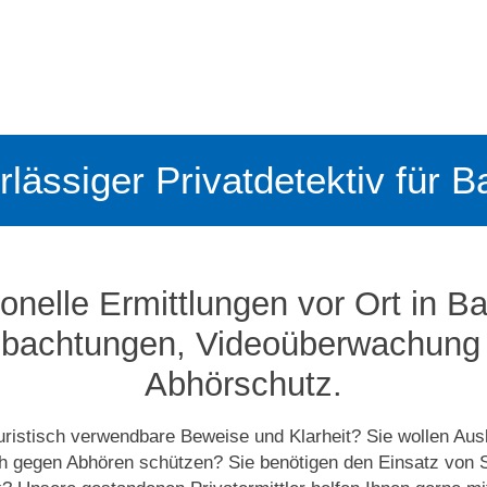
rlässiger Privatdetektiv für 
onelle Ermittlungen vor Ort in B
bachtungen, Video­­überwachung
Abhörschutz.
uristisch verwendbare Beweise und Klarheit? Sie wollen Aus
ch gegen Abhören schützen? Sie benötigen den Einsatz von S