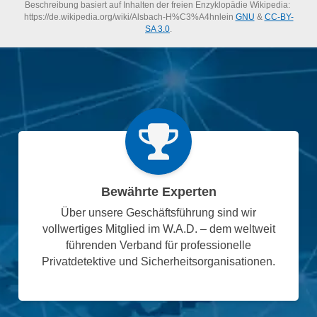
Beschreibung basiert auf Inhalten der freien Enzyklopädie Wikipedia:
https://de.wikipedia.org/wiki/Alsbach-H%C3%A4hnlein
GNU
&
CC-BY-
SA 3.0
.
Bewährte Experten
Über unsere Geschäftsführung sind wir
vollwertiges Mitglied im W.A.D. – dem weltweit
führenden Verband für professionelle
Privatdetektive und Sicherheitsorganisationen.