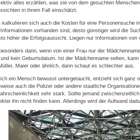
tektiv alles erzählen, was sie von dem gesuchten Menschen w
ussichten in ihrem Fall einschätzt.
 kalkulieren sich auch die Kosten für eine Personensuche 
Informationen vorhanden sind, desto günstiger wird die Such
sto höher die Erfolgsaussicht. Liegen nur Informationen von
 besonders dann, wenn von einer Frau nur der Mädchenname 
 und kein Geburtsdatum. Ist der Mädchenname selten, kann
üller, Maier oder ähnlich, dann schaut es schlechter aus.
rlich ein Mensch bewusst untergetaucht, entzieht sich ganz of
sweise auch die Polizei oder andere staatliche Organisatione
ahrscheinlichkeit sehr stark. Sollte jemand zwischenzeitlic
ektei ihn nicht finden kann. Allerdings wird der Aufwand dad