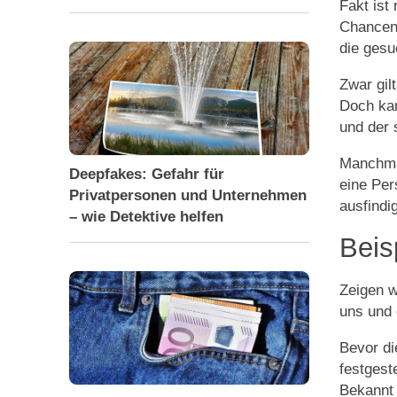
Fakt ist
Chancen
die gesu
Zwar gil
Doch ka
und der 
Manchmal
Deepfakes: Gefahr für
eine Per
Privatpersonen und Unternehmen
ausfindi
– wie Detektive helfen
Beis
Zeigen w
uns und 
Bevor di
festgest
Bekannt 