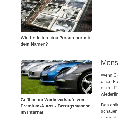
Wie finde ich eine Person nur mit
dem Namen?
Mensc
Wenn Sie
einen Fr
einem Fo
wiederfi
Gefälschte Werksverkäufe von
Das onli
Premium-Autos - Betrugsmasche
schauen,
im Internet
etwas da