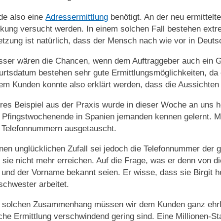
de also eine
Adressermittlung
benötigt. An der neu ermittelt
ckung versucht werden. In einem solchen Fall bestehen ext
tzung ist natürlich, dass der Mensch nach wie vor in Deutsc
sser wären die Chancen, wenn dem Auftraggeber auch ein G
rtsdatum bestehen sehr gute Ermittlungsmöglichkeiten, da 
sem Kunden konnte also erklärt werden, dass die Aussichten a
res Beispiel aus der Praxis wurde in dieser Woche an uns he
Pfingstwochenende in Spanien jemanden kennen gelernt. Ma
e Telefonnummern ausgetauscht.
nen unglücklichen Zufall sei jedoch die Telefonnummer der 
 sie nicht mehr erreichen. Auf die Frage, was er denn von d
und der Vorname bekannt seien. Er wisse, dass sie Birgit h
chwester arbeitet.
 solchen Zusammenhang müssen wir dem Kunden ganz ehrlich
iche Ermittlung verschwindend gering sind. Eine Millionen-St