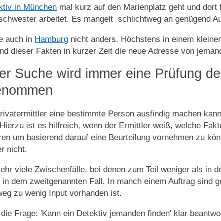
ktiv in München
mal kurz auf den Marienplatz geht und dort fr
chwester arbeitet. Es mangelt schlichtweg an genügend A
e auch in
Hamburg
nicht anders. Höchstens in einem kleine
d dieser Fakten in kurzer Zeit die neue Adresse von jeman
der Suche wird immer eine Prüfung d
enommen
rivatermittler eine bestimmte Person ausfindig machen kann od
Hierzu ist es hilfreich, wenn der Ermittler weiß, welche Fa
ren um basierend darauf eine Beurteilung vornehmen zu k
r nicht.
sehr viele Zwischenfälle, bei denen zum Teil weniger als in 
 in dem zweitgenannten Fall. In manch einem Auftrag sind
weg zu wenig Input vorhanden ist.
die Frage: 'Kann ein Detektiv jemanden finden' klar beantwo