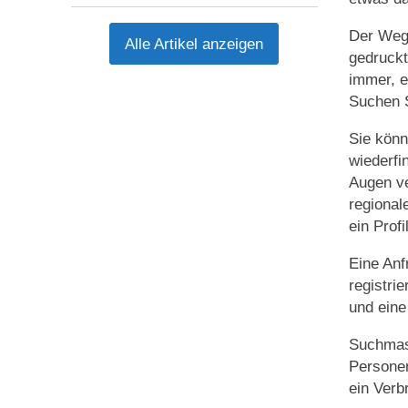
Der Weg 
Alle Artikel anzeigen
gedruckt
immer, e
Suchen S
Sie könn
wiederfi
Augen ve
regional
ein Profi
Eine Anf
registri
und eine
Suchmasc
Personen
ein Verb