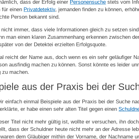
 nämlich, dass der Erfolg einer
Personensuche
stets vom Inf
 für einen
Privatdetektiv
, jemanden finden zu können, erhöhe
chte Person bekannt sind.
t nicht immer, dass viele Informationen gleich zu setzen sin
nn man einen klaren Zusammenhang erkennen zwischen der 
später von der Detektei erzielten Erfolgsquote.
 reicht der Name aus, doch wenn es ein sehr geläufiger Na
son ausfindig machen zu können. Sonst könnte es leider unm
g zu machen.
piele aus der Praxis bei der S
ir einfach einmal Beispiele aus der Praxis bei der Suche n
erklärte, er habe einen sehr alten Titel gegen einen
Schuldn
eser Titel nicht mehr gültig ist, wollte er versuchen, ihn doch
ellt, dass der Schuldner heute nicht mehr an der Adresse leb
waren dem Gläubiger mithin der Vorname, der Nachname un