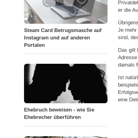
Privatde
er die A
Übrigens
Je mehr 
Steam Card Betrugsmasche auf
sind, de
Instagram und auf anderen
Portalen
Das gilt
Adresse
damals M
Ist natü
beispiel
Erfolgsw
eine Det
Ehebruch beweisen - wie Sie
Ehebrecher überführen