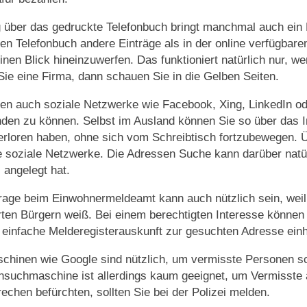
über das gedruckte Telefonbuch bringt manchmal auch ein 
en Telefonbuch andere Einträge als in der online verfügba
inen Blick hineinzuwerfen. Das funktioniert natürlich nur, 
ie eine Firma, dann schauen Sie in die Gelben Seiten.
en auch soziale Netzwerke wie Facebook, Xing, LinkedIn od
nden zu können. Selbst im Ausland können Sie so über das 
rloren haben, ohne sich vom Schreibtisch fortzubewegen. Ü
e soziale Netzwerke. Die Adressen Suche kann darüber natür
l angelegt hat.
rage beim Einwohnermeldeamt kann auch nützlich sein, wei
erten Bürgern weiß. Bei einem berechtigten Interesse können
 einfache Melderegisterauskunft zur gesuchten Adresse einh
hinen wie Google sind nützlich, um vermisste Personen sc
suchmaschine ist allerdings kaum geeignet, um Vermisste a
rechen befürchten, sollten Sie bei der Polizei melden.