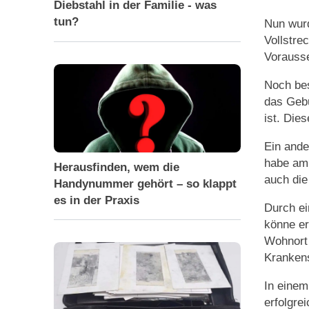
Diebstahl in der Familie - was
tun?
Nun wur
Vollstre
Vorausse
Noch be
das Gebu
ist. Die
Ein ande
habe am 
Herausfinden, wem die
auch di
Handynummer gehört – so klappt
es in der Praxis
Durch ei
könne er
Wohnort 
Krankens
In einem
erfolgre