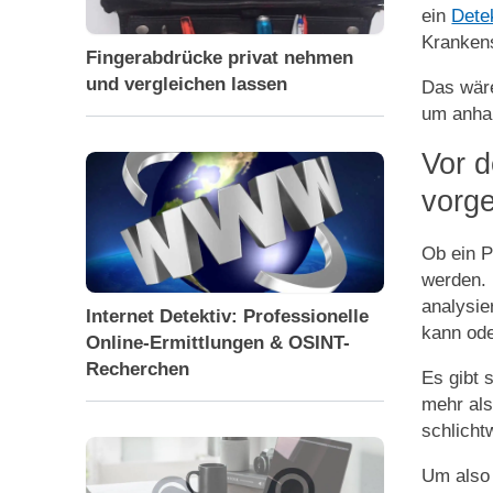
ein
Dete
Krankens
Fingerabdrücke privat nehmen
und vergleichen lassen
Das wär
um anhan
Vor 
vorg
Ob ein P
werden. 
analysie
Internet Detektiv: Professionelle
kann ode
Online-Ermittlungen & OSINT-
Recherchen
Es gibt 
mehr als
schlicht
Um also 