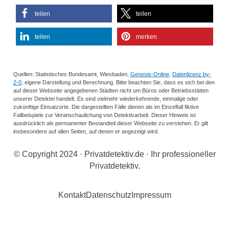
teilen
teilen
teilen
merken
Quellen: Statistisches Bundesamt, Wiesbaden,
Genesis-Online
,
Datenlizenz by-
2-0
, eigene Darstellung und Berechnung. Bitte beachten Sie, dass es sich bei den
auf dieser Webseite angegebenen Städten nicht um Büros oder Betriebsstätten
unserer Detektei handelt. Es sind vielmehr wiederkehrende, einmalige oder
zukünftige Einsatzorte. Die dargestellten Fälle dienen als im Einzelfall fiktive
Fallbeispiele zur Veranschaulichung von Detektivarbeit. Dieser Hinweis ist
ausdrücklich als permanenter Bestandteil dieser Webseite zu verstehen. Er gilt
insbesondere auf allen Seiten, auf denen er angezeigt wird.
© Copyright 2024 · Privatdetektiv.de · Ihr professioneller
Privatdetektiv.
Kontakt
Datenschutz
Impressum