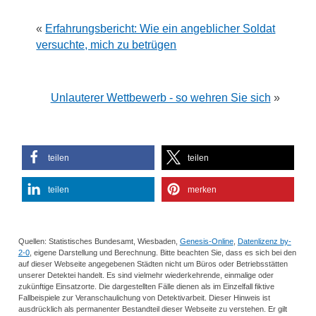
«
Erfahrungsbericht: Wie ein angeblicher Soldat
versuchte, mich zu betrügen
Unlauterer Wettbewerb - so wehren Sie sich
»
teilen
teilen
teilen
merken
Quellen: Statistisches Bundesamt, Wiesbaden,
Genesis-Online
,
Datenlizenz by-
2-0
, eigene Darstellung und Berechnung. Bitte beachten Sie, dass es sich bei den
auf dieser Webseite angegebenen Städten nicht um Büros oder Betriebsstätten
unserer Detektei handelt. Es sind vielmehr wiederkehrende, einmalige oder
zukünftige Einsatzorte. Die dargestellten Fälle dienen als im Einzelfall fiktive
Fallbeispiele zur Veranschaulichung von Detektivarbeit. Dieser Hinweis ist
ausdrücklich als permanenter Bestandteil dieser Webseite zu verstehen. Er gilt