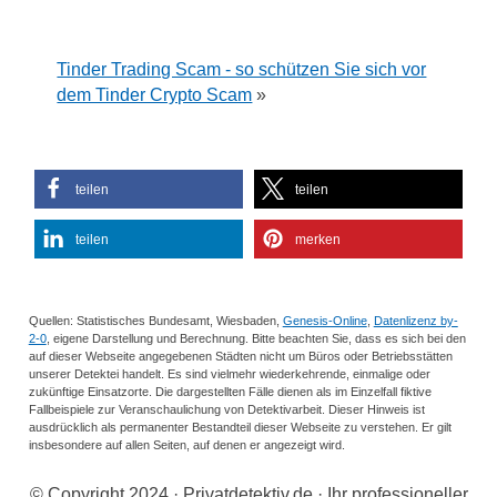
Tinder Trading Scam - so schützen Sie sich vor
dem Tinder Crypto Scam
»
teilen
teilen
teilen
merken
Quellen: Statistisches Bundesamt, Wiesbaden,
Genesis-Online
,
Datenlizenz by-
2-0
, eigene Darstellung und Berechnung. Bitte beachten Sie, dass es sich bei den
auf dieser Webseite angegebenen Städten nicht um Büros oder Betriebsstätten
unserer Detektei handelt. Es sind vielmehr wiederkehrende, einmalige oder
zukünftige Einsatzorte. Die dargestellten Fälle dienen als im Einzelfall fiktive
Fallbeispiele zur Veranschaulichung von Detektivarbeit. Dieser Hinweis ist
ausdrücklich als permanenter Bestandteil dieser Webseite zu verstehen. Er gilt
insbesondere auf allen Seiten, auf denen er angezeigt wird.
© Copyright 2024 · Privatdetektiv.de · Ihr professioneller