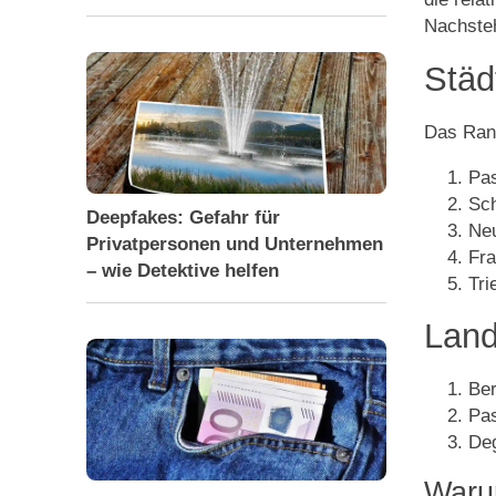
Nachsteh
Städ
Das Rank
Pa
Sch
Deepfakes: Gefahr für
Ne
Privatpersonen und Unternehmen
Fra
– wie Detektive helfen
Tri
Land
Be
Pas
Deg
Warum