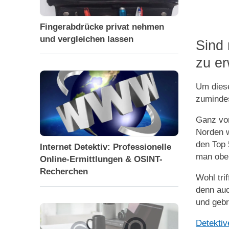
Fingerabdrücke privat nehmen
und vergleichen lassen
Sind 
zu e
Um diese
zuminde
Ganz vor
Norden w
den Top 
Internet Detektiv: Professionelle
man oben
Online-Ermittlungen & OSINT-
Recherchen
Wohl tri
denn auc
und gebr
Detektive