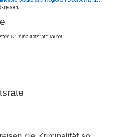
dkreisen.
te
ten Kriminalitätsrate lautet:
tsrate
eisen die Kriminalität so