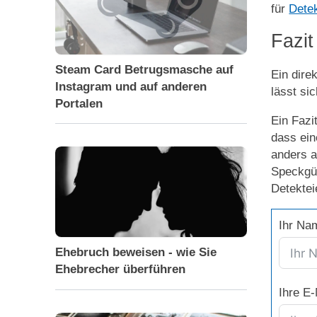
für
Detek
Fazit
Steam Card Betrugsmasche auf
Ein dire
Instagram und auf anderen
lässt si
Portalen
Ein Fazi
dass ein
anders a
Speckgür
Detektei
Ihr Na
Ehebruch beweisen - wie Sie
Ehebrecher überführen
Ihre E