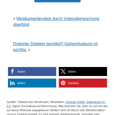
«
Medikamentendieb durch Videoüberwachung
überführt
Diskreter Detektiv benötigt? Geheimhaltung ist
wichtig.
»
teilen
teilen
teilen
merken
Quellen: Statistisches Bundesamt, Wiesbaden,
Genesis-Online
,
Datenlizenz by-
2-0
, eigene Darstellung und Berechnung. Bitte beachten Sie, dass es sich bei den
auf dieser Webseite angegebenen Städten nicht um Büros oder Betriebsstätten
unserer Detektei handelt. Es sind vielmehr wiederkehrende, einmalige oder