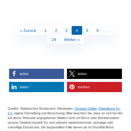
« Zurück
1
2
3
4
5
6
…
24
Weiter »
teilen
teilen
teilen
merken
Quellen: Statistisches Bundesamt, Wiesbaden,
Genesis-Online
,
Datenlizenz by-
2-0
, eigene Darstellung und Berechnung. Bitte beachten Sie, dass es sich bei den
auf dieser Webseite angegebenen Städten nicht um Büros oder Betriebsstätten
unserer Detektei handelt. Es sind vielmehr wiederkehrende, einmalige oder
zukünftige Einsatzorte. Die dargestellten Fälle dienen als im Einzelfall fiktive